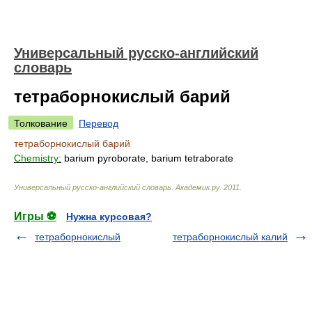
Универсальный русско-английский
словарь
тетраборнокислый барий
Толкование
Перевод
тетраборнокислый барий
Chemistry:
barium pyroborate, barium tetraborate
Универсальный русско-английский словарь
.
Академик.ру
.
2011
.
Игры ⚽
Нужна курсовая?
тетраборнокислый
тетраборнокислый калий